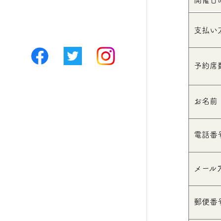
開催日
支払い
予約席
お名前
電話番
メール
郵便番