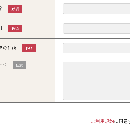
県
必須
村
必須
降の住所
必須
ージ
任意
ご利用規約
に同意