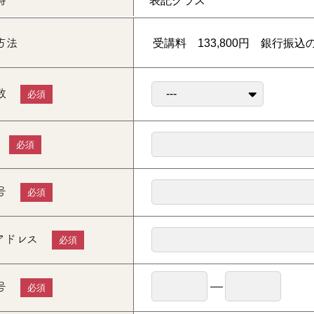
時
方法
受講料 133,800円 銀行振
数
必須
必須
号
必須
アドレス
必須
号
必須