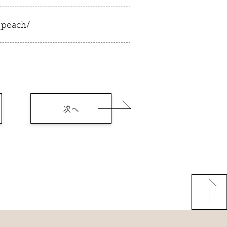
_peach/
次へ